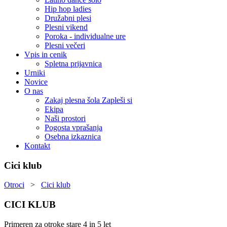
Hip hop ladies
Družabni plesi
Plesni vikend
Poroka - individualne ure
Plesni večeri
Vpis in cenik
Spletna prijavnica
Urniki
Novice
O nas
Zakaj plesna šola Zapleši si
Ekipa
Naši prostori
Pogosta vprašanja
Osebna izkaznica
Kontakt
Cici klub
Otroci
>
Cici klub
CICI KLUB
Primeren za otroke stare 4 in 5 let