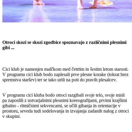
Otroci skozi se skozi zgodbice spoznavajo z različnimi plesnimi
gibi ...
Cici klub je namenjen malčkom med četrtim in šestim letom starosti.
V programu cici klub bodo zaplesali prve plesne korake (tokrat brez
spremstva staršev) ter se tako urili na poti do pravih plesalcev.
V programu cici kluba bodo otroci razgibali svoje telo, svoje misli
pa zaposlili z ustvarjalnimi plesnimi koreografijami, prvimi krajšimi
gibalno - ritmičnimi sekvencami, se učili gibanja in orientacije v
prostoru, seveda tudi sodelovanja in izvajanja zadanih nalog z otroci
v skupini.