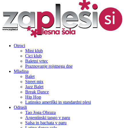
Otroci
Mini klub
Cici klub
Baletni vrtec
Praznovanje rojstnega dne
Mladina
Balet
Street mix
Jazz Balet
Break Dance
Hip Hop
Latinsko ameriški in standardni plesi
Odrasli
Tao Joga Obraza
Argentinski tango v paru
Salsa in bachata v paru
Latino dance solo