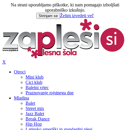
Na strani uporabljamo piškotke, ki nam pomagajo izboljšati
uporabniško izkušnjo.
Želim izvedeti več
Strinjam se
X
Otroci
Mini klub
Cici klub
Baletni vrtec
Praznovanje rojstnega dne
Mladina
Balet
Street mix
Jazz Balet
Break Dance
Hip Hop
Latinsko ameriški in standardni plesi