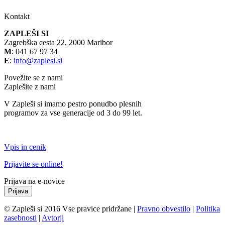
Kontakt
ZAPLEŠI SI
Zagrebška cesta 22, 2000 Maribor
M
: 041 67 97 34
E
:
info@zaplesi.si
Povežite se z nami
Zaplešite z nami
V Zapleši si imamo pestro ponudbo plesnih
programov za vse generacije od 3 do 99 let.
Vpis in cenik
Prijavite se online!
Prijava na e-novice
© Zapleši si 2016 Vse pravice pridržane
|
Pravno obvestilo
|
Politika
zasebnosti
|
Avtorji