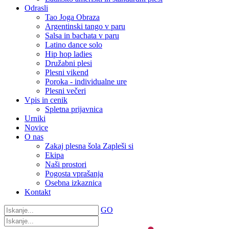
Odrasli
Tao Joga Obraza
Argentinski tango v paru
Salsa in bachata v paru
Latino dance solo
Hip hop ladies
Družabni plesi
Plesni vikend
Poroka - individualne ure
Plesni večeri
Vpis in cenik
Spletna prijavnica
Urniki
Novice
O nas
Zakaj plesna šola Zapleši si
Ekipa
Naši prostori
Pogosta vprašanja
Osebna izkaznica
Kontakt
GO